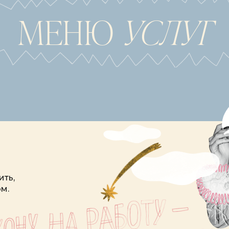
МЕНЮ
УСЛУГ
ить,
м.