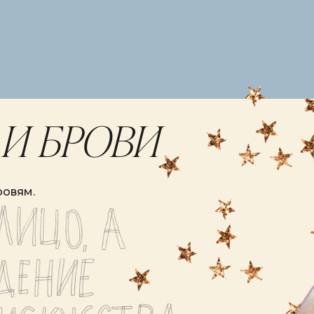
И БРОВИ
ровям.