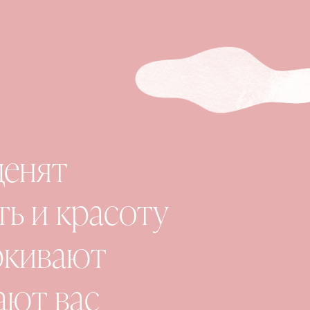
ценят
ь и красоту
еркивают
ают вас