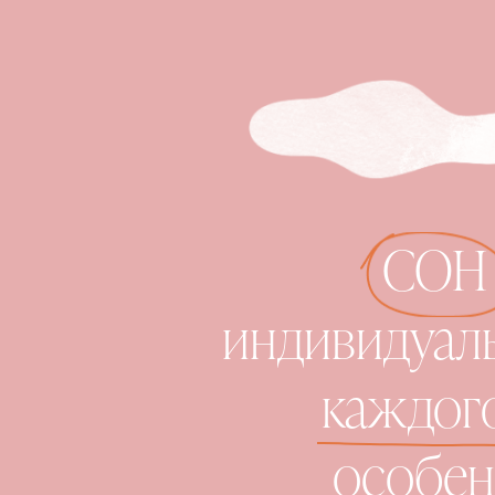
СОН 
индивидуаль
каждого
особен